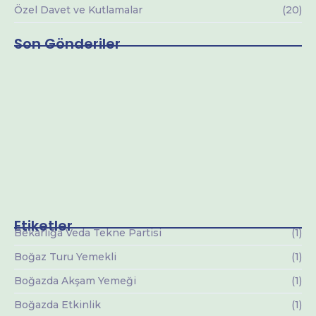
Özel Davet ve Kutlamalar
(20)
Son Gönderiler
Yatta Evlilik Teklifi Bosphorus
10 Mayıs 2026
Kurumsal Toplantı Tekne Organizasyon
10 Mayıs 2026
Teknede Sevgililer Günü
10 Mayıs 2026
Etiketler
Bekarlığa Veda Tekne Partisi
(1)
Boğaz Turu Yemekli
(1)
Boğazda Akşam Yemeği
(1)
Boğazda Etkinlik
(1)