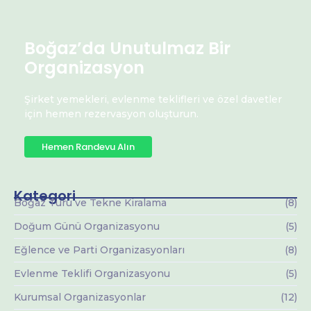
Boğaz’da Unutulmaz Bir
Organizasyon
Şirket yemekleri, evlenme teklifleri ve özel davetler
için hemen rezervasyon oluşturun.
Hemen Randevu Alın
Kategori
Boğaz Turu ve Tekne Kiralama
(8)
Doğum Günü Organizasyonu
(5)
Eğlence ve Parti Organizasyonları
(8)
Evlenme Teklifi Organizasyonu
(5)
Kurumsal Organizasyonlar
(12)