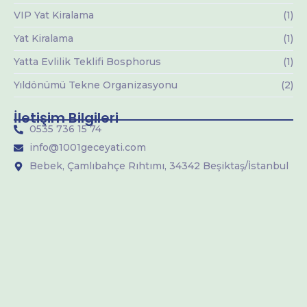
VIP Yat Kiralama
(1)
Yat Kiralama
(1)
Yatta Evlilik Teklifi Bosphorus
(1)
Yıldönümü Tekne Organizasyonu
(2)
İletişim Bilgileri
0535 736 15 74
info@1001geceyati.com
Bebek, Çamlıbahçe Rıhtımı, 34342 Beşiktaş/İstanbul