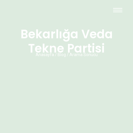
Bekarlığa Veda
Tekne Partisi
Anasayfa / Blog / Arama Sonucu
Özel Kutlamalar Tekne Turu
Tarih
10 Mayıs 2026
Özel Kutlama Tekne Turu | İstanbul Boğazı’nda Unutulmaz