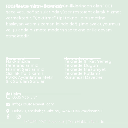
1001 Gece Yatı Hakkında
30 yıllık tecrübesi ile sektörün ilklerinden olan 1001
gece yatı, boğaz sularında yüzer restorant olarak hizmet
vermektedir. “Çektirme” tipi tekne ile hizmetine
başlayan yatımız zaman içinde değişime ayak uydurmuş
ve, şu anda hizmete modern sac tekneler ile devam
etmektedir..
Kurumsal
Hizmetlerimiz
Hakkımızda
Teknede Şirket Yemeği
Referanslarımız
Teknede Düğün
Hizmet Şartlarımız
Teknede Mezuniyet
Gizlilik Politikamız
Teknede Kutlama
KVKK Aydınlatma Metni
Kurumsal Davetler
Sık Sorulan Sorular
İletişim
0535 736 15 74
info@1001geceyati.com
Bebek, Çamlıbahçe Rıhtımı, 34342 Beşiktaş/İstanbul
© 2026 | 1001 Gece Yatı | Tüm Hakları Saklıdır